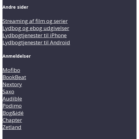
Andre sider
Streaming af film og serier
Lydbog og ebog udgivelser
Lydbogtjenester til iPhone
Lydbogtjenester til Android
Anmeldelser
Mofibo
BookBeat
Nextory
Saxo
Audible
Podimo
Bog&idé
Chapter
Zetland