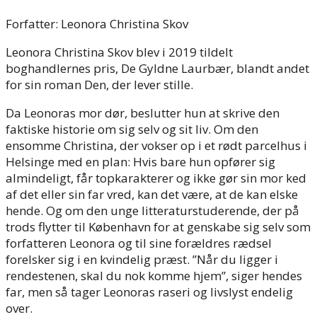
Forfatter: Leonora Christina Skov
Leonora Christina Skov blev i 2019 tildelt
boghandlernes pris, De Gyldne Laurbær, blandt andet
for sin roman Den, der lever stille.
Da Leonoras mor dør, beslutter hun at skrive den
faktiske historie om sig selv og sit liv. Om den
ensomme Christina, der vokser op i et rødt parcelhus i
Helsinge med en plan: Hvis bare hun opfører sig
almindeligt, får topkarakterer og ikke gør sin mor ked
af det eller sin far vred, kan det være, at de kan elske
hende. Og om den unge litteraturstuderende, der på
trods flytter til København for at genskabe sig selv som
forfatteren Leonora og til sine forældres rædsel
forelsker sig i en kvindelig præst. ”Når du ligger i
rendestenen, skal du nok komme hjem”, siger hendes
far, men så tager Leonoras raseri og livslyst endelig
over.