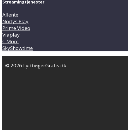
Streamingtjenester
Allente
Norlys Play
Prime Video
Viaplay
C More
SkyShowtime
© 2026 LydbøgerGratis.dk