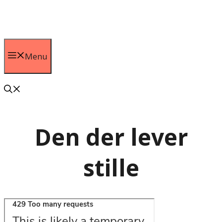
Hop
til
indhold
Menu
Den der lever
stille