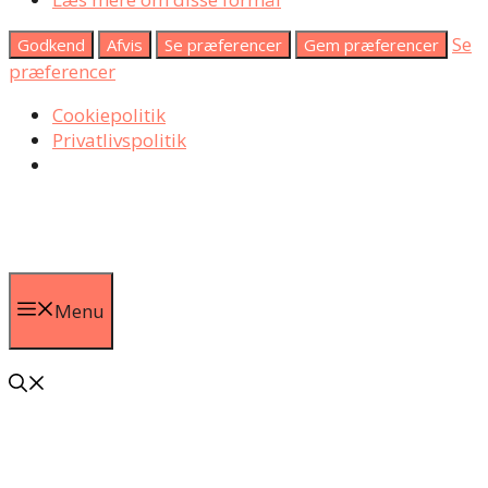
Se
Godkend
Afvis
Se præferencer
Gem præferencer
præferencer
Cookiepolitik
Privatlivspolitik
Hop
til
indhold
Menu