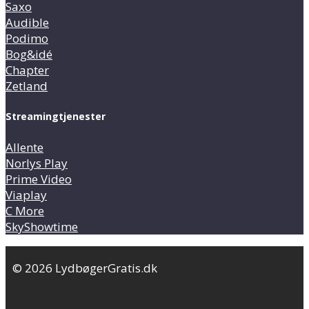
Saxo
Audible
Podimo
Bog&idé
Chapter
Zetland
Streamingtjenester
Allente
Norlys Play
Prime Video
Viaplay
C More
SkyShowtime
© 2026 LydbøgerGratis.dk